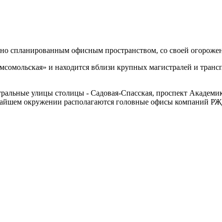
вно спланированным офисным пространством, со своей огорожен
омсомольская» и находится вблизи крупных магистралей и тран
тральные улицы столицы - Садовая-Спасская, проспект Академик
айшем окружении располагаются головные офисы компаний РЖД,