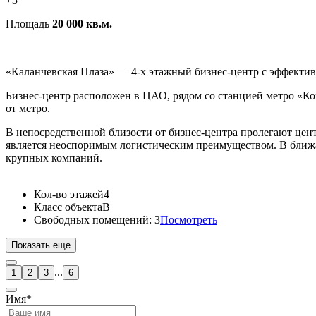
Площадь
20 000 кв.м.
«Каланчевская Плаза» — 4-х этажный бизнес-центр с эффекти
Бизнес-центр расположен в ЦАО, рядом со станцией метро «К
от метро.
В непосредственной близости от бизнес-центра пролегают цен
является неоспоримым логистическим преимуществом. В ближ
крупных компаний.
Кол-во этажей
4
Класс объекта
B
Свободных помещений:
3
Посмотреть
Показать еще
...
1
2
3
6
Имя*