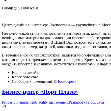
Площадь
52 000 кв.м.
Центр дизайна и интерьера Экспострой — крупнейший в Москв
Неважно, какой стиль и направление вам нравится, какой инте
необходимые материалы для реализации проекта любого уровн
индивидуальным проектам. В ЦДиИ Экспострой есть уникальны
квартиры, например, витражей, кованных изделий, фонтанов, 
В течение многих лет Экспострой является многофункциональ
которая следит за трендами и ценит свое время. Кроме магазинов
обсудить проект с заказчиком, встретиться с коллегами и парт
Кол-во этажей
2
Класс объекта
А
Свободных помещений:
0
Посмотреть
Бизнес-центр «Порт Плаза»
Property management
Facility management
Разработка продукта
+3