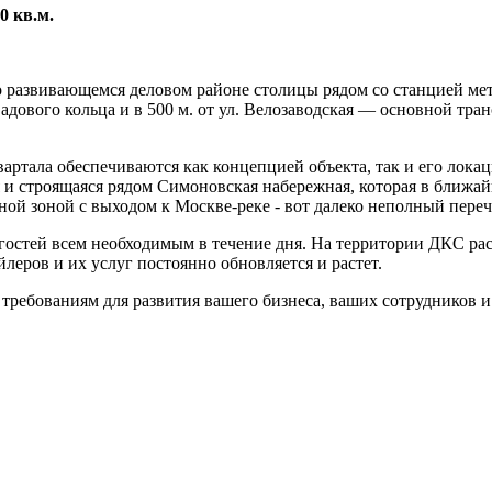
0 кв.м.
азвивающемся деловом районе столицы рядом со станцией метро 
 Садового кольца и в 500 м. от ул. Велозаводская — основной т
артала обеспечиваются как концепцией объекта, так и его лока
ия и строящаяся рядом Симоновская набережная, которая в бли
й зоной с выходом к Москве-реке - вот далеко неполный перече
 гостей всем необходимым в течение дня. На территории ДКС р
леров и их услуг постоянно обновляется и растет.
ребованиям для развития вашего бизнеса, ваших сотрудников и 