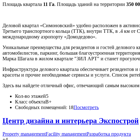
Площадь квартала
11 Га
. Площадь зданий на территории
350 00
Деловой квартал «Симоновский» удобно расположен в активно р
Третьего транспортного кольца (ТТК), внутри ТТК, в .4 км от
международному аэропорту «Домодедово».
Уникальные преимущества для резидентов и гостей делового кв
автомобилистов, паркинг, большая благоустроенная территор
Марка Шагала в жилом квартале "ЗИЛ АРТ" и станет прогулочно
Инфраструктура делового квартала обеспечивает резидентов и
красоты и прочие необходимые сервисы и услуги. Список ритей
Здесь вы найдете отличный офис, отвечающий самым высоким т
Кол-во этажей
5
Класс объекта
B+
Свободных помещений:
18
Посмотреть
Центр дизайна и интерьера Экспострой
Property management
Facility management
Разработка продукта
+4