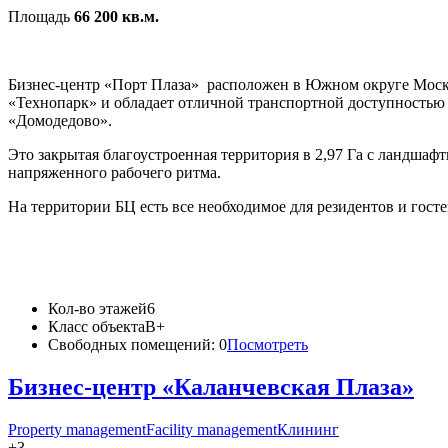
Площадь
66 200 кв.м.
Бизнес-центр «Порт Плаза» расположен в Южном округе Москв
«Технопарк» и обладает отличной транспортной доступностью
«Домодедово».
Это закрытая благоустроенная территория в 2,97 Га с ландшаф
напряженного рабочего ритма.
На территории БЦ есть все необходимое для резидентов и госте
Кол-во этажей
6
Класс объекта
B+
Свободных помещений:
0
Посмотреть
Бизнес-центр «Каланчевская Плаза»
Property management
Facility management
Клининг
+3