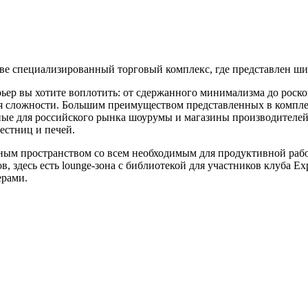
е специализированный торговый комплекс, где представлен шир
рьер вы хотите воплотить: от сдержанного минимализма до роско
я сложности. Большим преимуществом представленных в комплекс
е для российского рынка шоурумы и магазины производителей 
лестниц и печей.
ным пространством со всем необходимым для продуктивной рабо
, здесь есть lounge-зона с библиотекой для участников клуба Exp
нерами.